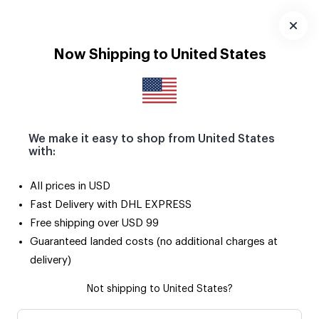
Seçili ürünlerde 2. ürün SADECE 50 TL! 🌟
Uygulamayı
Now Shipping to United States
İndir
We make it easy to shop from United States
with:
Çok
Yıl Dönümü
Doğum
Fotoğraf
Foto
All prices in USD
Satanlar
Günü
Baskılar
Çerç
Fast Delivery with DHL EXPRESS
Free shipping over USD 99
Kanvas Tablolar
Guaranteed landed costs (no additional charges at
delivery)
Önerilen Sıralama
Not shipping to United States?
Çok Seviliyor
2. Ürün 50 TL