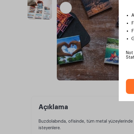
A
F
F
G
Not
Sta
Açıklama
Çarkı
Buzdolabında, ofisinde, tüm metal yüzeylerinde
Çevir
isteyenlere.