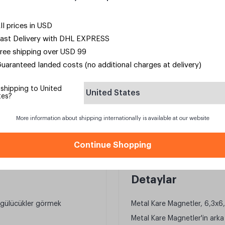
ll prices in USD
Siparişim ne zam
ast Delivery with DHL EXPRESS
En geç
8 Ağustos C
ree shipping over USD 99
uaranteed landed costs (no additional charges at delivery)
Kargo Bedava
750,00 TL ve üzeri al
 shipping to United
United States
tes?
More information about shipping internationally is available at our website
Continue Shopping
Detaylar
 gülücükler görmek
Metal Kare Magnetler, 6,3x6,
Metal Kare Magnetler'in arka