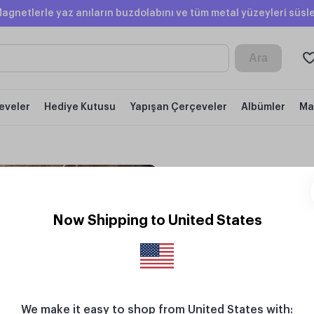
agnetlerle yaz anıların buzdolabını ve tüm metal yüzeyleri süsle
Ara
eveler
Hediye Kutusu
Yapışan Çerçeveler
Albümler
Ma
Metal Kare M
Now Shipping to United States
KOD: H2URUN25
H
We make it easy to shop from United States with: