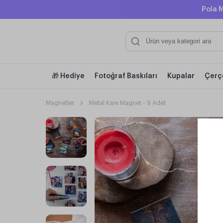
Pola M
🎁 Hediye
Fotoğraf Baskıları
Kupalar
Çerç
Magnetler
Metal Kare Magnet - 9 Adet