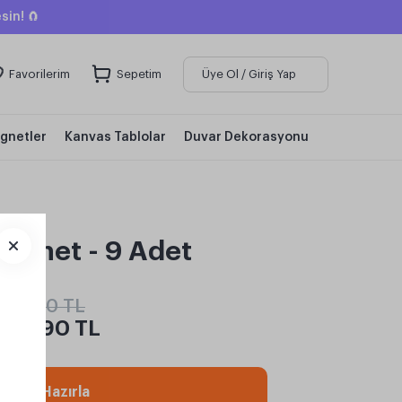
sin! 🧲
Favorilerim
Sepetim
Üye Ol / Giriş Yap
gnetler
Kanvas Tablolar
Duvar Dekorasyonu
agnet - 9 Adet
409,
90 TL
349,
90 TL
emen Hazırla