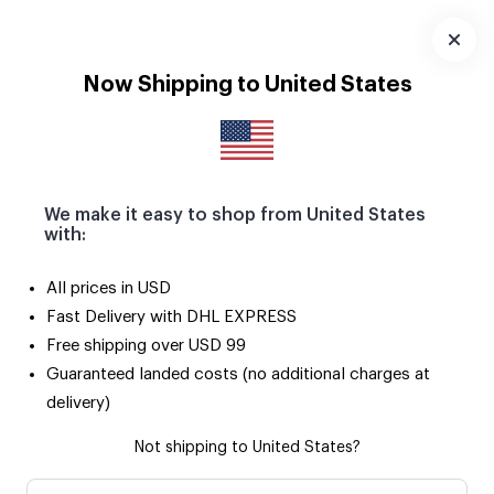
Pola Magnetlerle yaz anıların buzdolabını ve tüm metal
yüzeyleri süslesin! 🧲
Uygulamayı
Now Shipping to United States
İndir
We make it easy to shop from United States
with:
All prices in USD
Fast Delivery with DHL EXPRESS
Free shipping over USD 99
Guaranteed landed costs (no additional charges at
delivery)
Not shipping to United States?