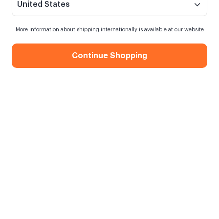
United States
More information about shipping internationally is available at our website
Continue Shopping
Ahşap Stantlı Akrilik Çerçeve 13x18
cm
Siparişim ne zaman kargoya verilecek?
16 saat
içinde sipariş verirsen
yarın
kargoda
Kargo Bedava
750,00 TL ve üzeri alışverişlerde