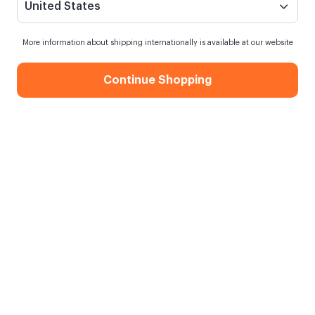
United States
More information about shipping internationally is available at our website
Continue Shopping
Kalp Kalbe Hediye Kutusu
Işıltılı Hediye Kutusu
1089,90 TL
%8
999,90 TL
969,90 TL
Çok Seviliyor
Fotoğraflı