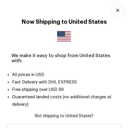
Pola Magnetlerle yaz anıların buzdolabını ve tüm metal
yüzeyleri süslesin! 🧲
Uygulamayı
Now Shipping to United States
İndir
We make it easy to shop from United States
with:
Çok
Yıl Dönümü
Doğum
Fotoğraf
Foto
All prices in USD
Satanlar
Günü
Baskılar
Çerç
Fast Delivery with DHL EXPRESS
Free shipping over USD 99
Anneye Hediye Kutuları
Guaranteed landed costs (no additional charges at
delivery)
Önerilen Sıralama
Not shipping to United States?
Fotoğraflı
Fotoğraflı