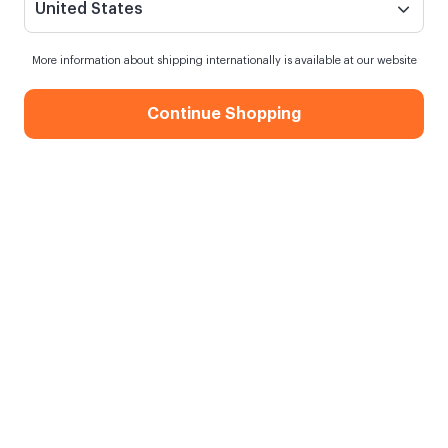
United States
More information about shipping internationally is available at our website
Continue Shopping
Be Happy Kupa
Siparişim ne zaman kargoya verilecek?
En geç
8 Ağustos Cumartesi
kargoda
Kargo Bedava
750,00 TL ve üzeri alışverişlerde