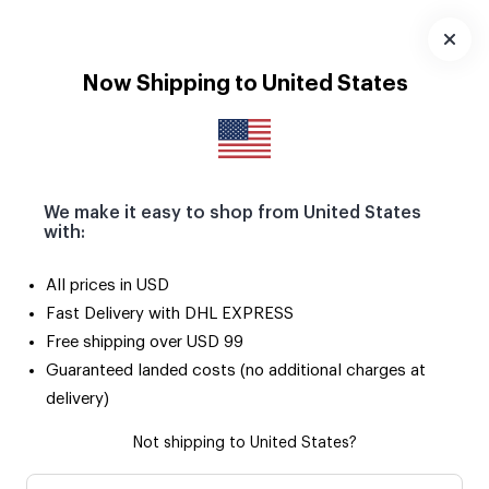
Pola Magnetlerle yaz anıların buzdolabını ve tüm metal
yüzeyleri süslesin! 🧲
Uygulamayı
Now Shipping to United States
İndir
We make it easy to shop from United States
with:
All prices in USD
Fast Delivery with DHL EXPRESS
Free shipping over USD 99
Guaranteed landed costs (no additional charges at
delivery)
Not shipping to United States?