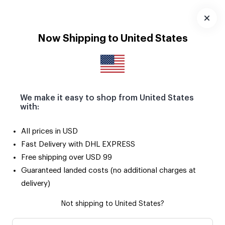
Pola Magnetlerle yaz anıların buzdolabını ve tüm metal
yüzeyleri süslesin! 🧲
Uygulamayı
Now Shipping to United States
İndir
We make it easy to shop from United States
with:
All prices in USD
Fast Delivery with DHL EXPRESS
Free shipping over USD 99
Guaranteed landed costs (no additional charges at
delivery)
Not shipping to United States?