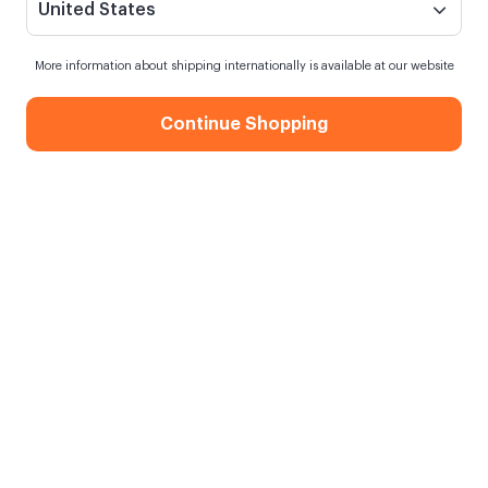
United States
More information about shipping internationally is available at our website
Continue Shopping
Cielo Valentine Beyaz Mum
Siparişim ne zaman kargoya verilecek?
En geç
8 Ağustos Cumartesi
kargoda
Kargo Bedava
750,00 TL ve üzeri alışverişlerde