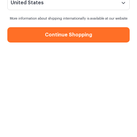
United States
More information about shipping internationally is available at our website
Continue Shopping
KOD: J3AL2ODE
10x15 Klasik Fotoğraf Baskı
10x10 Ahşap Çerçeve
- 25 Adet
529,90 TL
349,90 TL
%15
%20
449,90 TL
279,90 TL
2. Ürün %25 İndirimli
2. Ürün %50 İndirimli