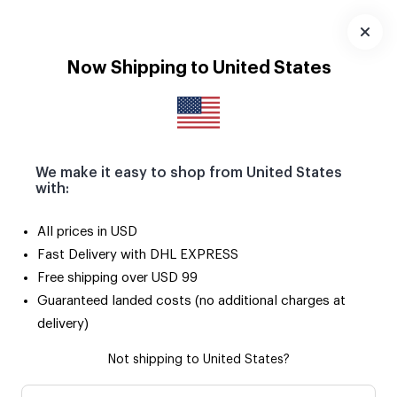
Pola Magnetlerle yaz anıların buzdolabını ve tüm metal
yüzeyleri süslesin! 🧲
Uygulamayı
Now Shipping to United States
İndir
We make it easy to shop from United States
with:
Çok
Yıl Dönümü
Doğum
Fotoğraf
Foto
All prices in USD
Satanlar
Günü
Baskılar
Çerç
Fast Delivery with DHL EXPRESS
Free shipping over USD 99
En Sevilen Fotoğraflı Ürünler
Guaranteed landed costs (no additional charges at
delivery)
Önerilen Sıralama
Not shipping to United States?
3 al 2 öde
Çok Seviliyor