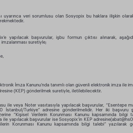
sı uyarınca veri sorumlusu olan Sosyopix bu haklara ilişkin olara
erekmektedir.
e yapılacak başvurular, işbu formun çıktısı alınarak, aşağıda
 imzalanması suretiyle;
e,
ektronik İmza Kanunu’nda tanımlı olan güvenli elektronik imza ile i
dresine (KEP) gönderilmek suretiyle, iletilebilecektir.
rusu ile veya Noter vasıtasıyla yapılacak başvurular, “Esentepe m
İstanbul/Turkiye” adresine gönderilmelidir. Her iki başvuru 
üzerine “Kişisel Verilerin Korunması Kanunu kapsamında bilgi t
za ile yapılacak başvurular ise Sosyopix’in KEP adresine(
abat@hs01
ilerin Korunması Kanunu kapsamında bilgi talebi” yazılarak g