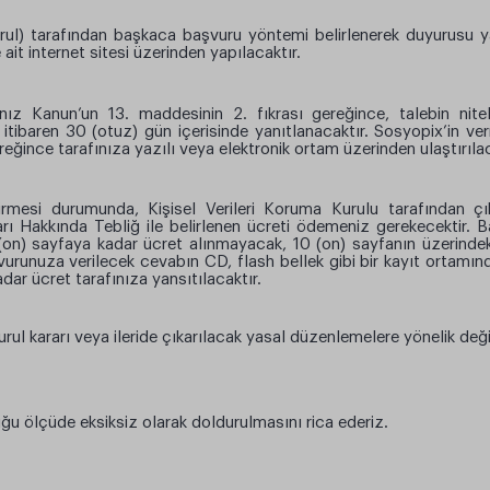
urul) tarafından başkaca başvuru yöntemi belirlenerek duyurusu ya
 ait internet sitesi üzerinden yapılacaktır.
ınız Kanun’un 13. maddesinin 2. fıkrası gereğince, talebin nitel
n itibaren 30 (otuz) gün içerisinde yanıtlanacaktır. Sosyopix’in v
eğince tarafınıza yazılı veya elektronik ortam üzerinden ulaştırılac
rmesi durumunda, Kişisel Verileri Koruma Kurulu tarafından çık
ı Hakkında Tebliğ ile belirlenen ücreti ödemeniz gerekecektir. 
0 (on) sayfaya kadar ücret alınmayacak, 10 (on) sayfanın üzerinde
şvurunuza verilecek cevabın CD, flash bellek gibi bir kayıt ortamın
adar ücret tarafınıza yansıtılacaktır.
urul kararı veya ileride çıkarılacak yasal düzenlemelere yönelik deği
u ölçüde eksiksiz olarak doldurulmasını rica ederiz.