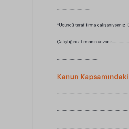
………………………..
*Üçüncü taraf firma çalışanıysanız l
Çalıştığınız firmanın unvanı:………
……………………………….
Kanun Kapsamındaki Ta
……………………………………………………
……………………………………………………
……………………………………………………