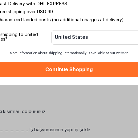
ast Delivery with DHL EXPRESS
bilecektir.
) :
ree shipping over USD 99
uaranteed landed costs (no additional charges at delivery)
.............................................
 shipping to United
United States
tes?
More information about shipping internationally is available at our website
ısımları doldurunuz
Continue Shopping
…………... Çalıştığınız birim:…………..
i kısımları doldurunuz
………...……….. İş başvurusunun yapılış şekli: