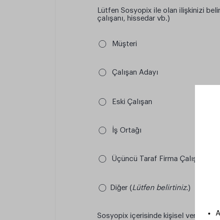
Lütfen Sosyopix ile olan ilişkinizi bel
çalışanı, hissedar vb.)
⃝
Müşteri
⃝
Çalışan Adayı
⃝
Eski Çalışan
⃝
İş Ortağı
⃝
Üçüncü Taraf Firma Çalışanı
⃝
Diğer (
Lütfen belirtiniz.
)
A
Sosyopix içerisinde kişisel verileriniz