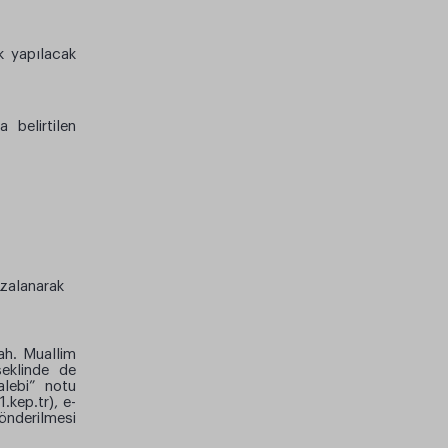
k yapılacak
 belirtilen
mzalanarak
ah. Muallim
şeklinde de
alebi” notu
.kep.tr
), e-
önderilmesi