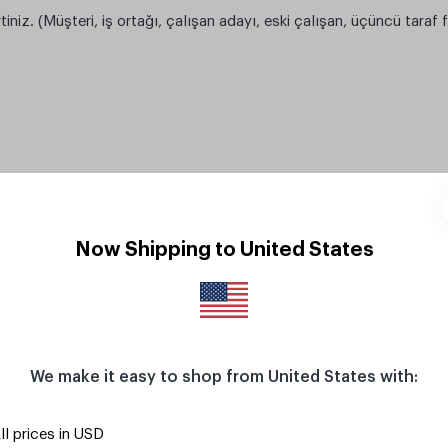
irtiniz. (Müşteri, iş ortağı, çalışan adayı, eski çalışan, üçüncü taraf 
Now Shipping to United States
We make it easy to shop from United States with:
ll prices in USD
i toplayan birim (
Belirtilmesi zorunlu olmamakla birlikte, belirtme