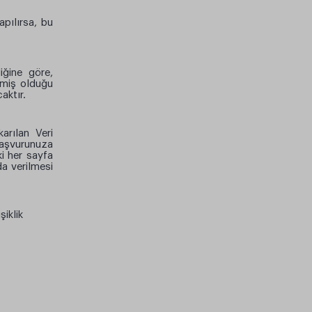
pılırsa, bu
iğine göre,
ermiş olduğu
aktır.
arılan Veri
Başvurunuza
ki her sayfa
da verilmesi
şiklik