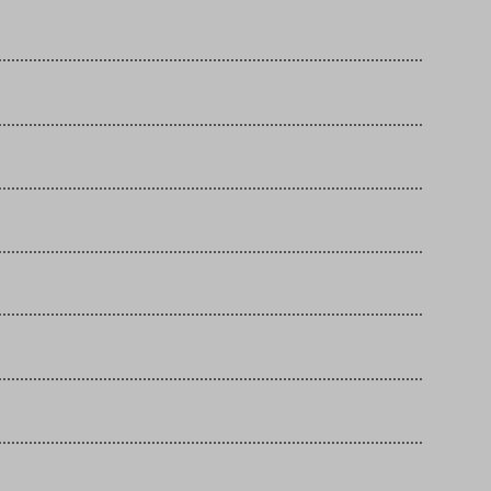
………………………………………………………………………………………
………………………………………………………………………………………
………………………………………………………………………………………
………………………………………………………………………………………
………………………………………………………………………………………
………………………………………………………………………………………
………………………………………………………………………………………