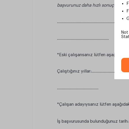
F
başvurunuz daha hızlı sonuçlandırıla
F
G
…………………….............................................
Not
Sta
...............…………………………
*Eski çalışansanız lütfen aşağıdaki k
Çalıştığınız yıllar:…………..…………………
……………………………...
*Çalışan adayıysanız lütfen aşağıdak
İş başvurusunda bulunduğunuz tarih: