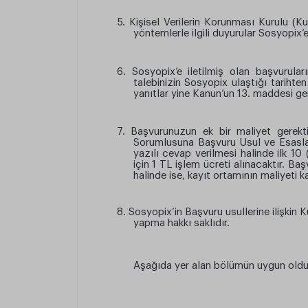
5. Kişisel Verilerin Korunması Kurulu (K
yöntemlerle ilgili duyurular Sosyopix’e
6. Sosyopix’e iletilmiş olan başvurular
talebinizin Sosyopix ulaştığı tarihte
yanıtlar yine Kanun’un 13. maddesi ger
7. Başvurunuzun ek bir maliyet gerekti
Sorumlusuna Başvuru Usul ve Esaslar
yazılı cevap verilmesi halinde ilk 1
için 1 TL işlem ücreti alınacaktır. Ba
halinde ise, kayıt ortamının maliyeti k
8. Sosyopix’in Başvuru usullerine ilişkin K
yapma hakkı saklıdır.
Aşağıda yer alan bölümün uygun olduğ