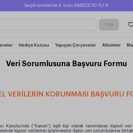
Seçili ürünlerde 2. ürün SADECE 50 TL! 🌟
Ara
eveler
Hediye Kutusu
Yapışan Çerçeveler
Albümler
Ma
Veri Sorumlusuna Başvuru Formu
SEL VERİLERİN KORUNMASI BAŞVURU 
sı Kanunu’nda (“Kanun”) ilgili kişi olarak tanımlanan kişisel veri
inde kişisel verilerinin işlenmesine ilişkin veri sorumlularına birtak