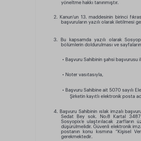
yöneltme hakkı tanınmıştır.
2. Kanun’un 13. maddesinin birinci fıkra
başvuruların yazılı olarak iletilmesi g
3. Bu kapsamda yazılı olarak Sosyopix’
bölümlerin doldurulması ve sayfaların
• Başvuru Sahibinin şahsi başvurusu il
• Noter vasıtasıyla,
• Başvuru Sahibine ait 5070 sayılı El
Şirketin kayıtlı elektronik posta a
4. Başvuru Sahibinin ıslak imzalı başvu
Sedat Bey sok. No:8 Kartal 34870 
Sosyopix’e ulaştırılacak zarfların 
düşürülmelidir. Güvenli elektronik im
postanın konu kısmına “Kişisel Ver
gerekmektedir
.