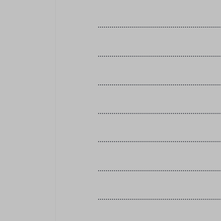
……………………………………………………
……………………………………………………
……………………………………………………
……………………………………………………
……………………………………………………
……………………………………………………
……………………………………………………