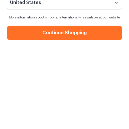
United States
More information about shipping internationally is available at our website
Continue Shopping
Mini Ahşap Fotoğraf Standı
Siparişim ne zaman kargoya verilecek?
4 saat
içinde sipariş verirsen
yarın
kargoda
Kargo Bedava
750,00 TL ve üzeri alışverişlerde