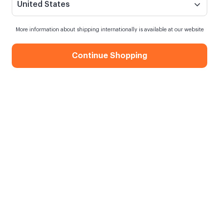
United States
More information about shipping internationally is available at our website
Continue Shopping
Mutlu Yıllar Kupa
Siparişim ne zaman kargoya verilecek?
15 saat
içinde sipariş verirsen
yarın
kargoda
Kargo Bedava
750,00 TL ve üzeri alışverişlerde