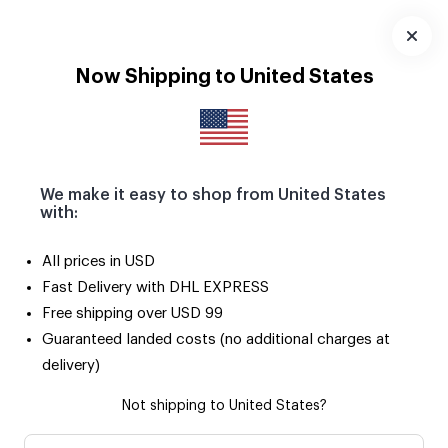
Pola Magnetlerle yaz anıların buzdolabını ve tüm metal
yüzeyleri süslesin! 🧲
Uygulamayı
Now Shipping to United States
İndir
We make it easy to shop from United States
with:
All prices in USD
Fast Delivery with DHL EXPRESS
Free shipping over USD 99
Guaranteed landed costs (no additional charges at
delivery)
Not shipping to United States?