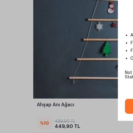
A
F
F
G
Not
Sta
Ahşap Anı Ağacı
499,90 TL
%10
449,90 TL