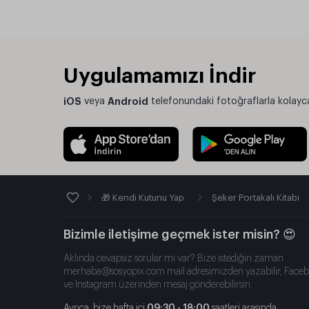
Uygulamamızı İndir
iOS
veya
Android
telefonundaki fotoğraflarla kolayca 
🎁 Kendi Kutunu Yap
Şeker Portakalı Kitabı
Bizimle iletişime geçmek ister misin? 😍
Aklında cevapsız sorular mı var? Bize istediğin zaman
merhaba@sosyopix.com
mail adresimizden yazabilir, Face
ve Instagram üzerinden mesaj gönderebilirsin.
Ayrıca, bize hafta içi
09:30 - 18:00
saatleri arasında