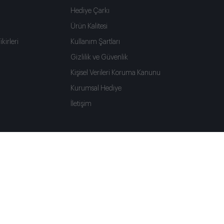
Hediye Çarkı
Ürün Kalitesi
kirleri
Kullanım Şartları
Gizlilik ve Güvenlik
Kişisel Verileri Koruma Kanunu
Kurumsal Hediye
İletişim
Dil Seçimi
Teslimat Ülkesi
Türkçe
Türkiye
irleri
Kupalar
Anneye Hediye
Babaya Hediye