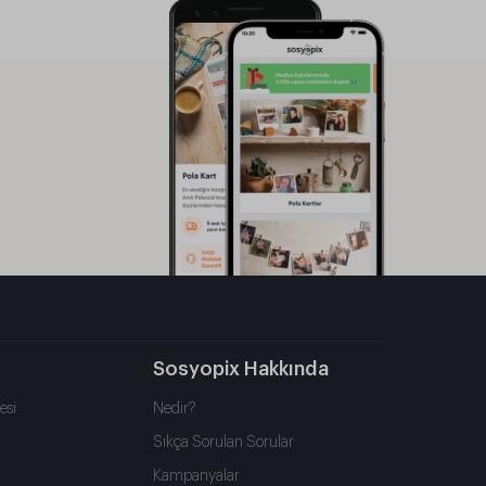
Sosyopix Hakkında
esi
Nedir?
Sıkça Sorulan Sorular
Kampanyalar