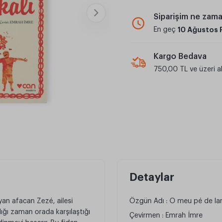
Siparişim ne zam
En geç
10 Ağustos 
Kargo Bedava
750,00 TL ve üzeri al
Detaylar
yan afacan Zezé, ailesi
Özgün Adı : O meu pé de lar
dığı zaman orada karşılaştığı
Çevirmen : Emrah İmre