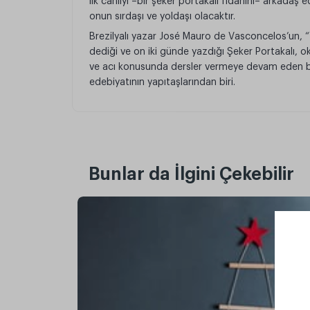
ilk canlıyı –bir şeker portakalı fidanını– arkadaş 
onun sırdaşı ve yoldaşı olacaktır.
Brezilyalı yazar José Mauro de Vasconcelos’un, “Y
dediği ve on iki günde yazdığı Şeker Portakalı, o
ve acı konusunda dersler vermeye devam eden bir
edebiyatının yapıtaşlarından biri.
Bunlar da İlgini Çekebilir