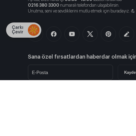
0216 380 3300
numaralı telefondan ulaşabilirsin.
Unutma, seni ve sevdiklerini mutlu etmek için buradayız. 💪
Çarkı
Çevir
Sana özel fırsatlardan haberdar olmak içi
Kayde
Doğum Günü Hediyesi
Sosyopix İndirimleri
Sevg