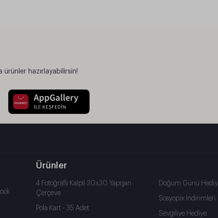
ürünler hazırlayabilirsin!
Ürünler
4 Fotoğraflı Kalpli 30x30 Yapışan
Doğum Günü Hediy
book
Çerçeve
Sosyopix İndirimleri
Pola Kart - 35 Adet
Sevgiliye Hediye