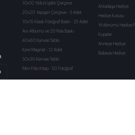
10x10 Yıldızlı Işıltılı Çerçeve
Arkadaşa Hediye
20x20 Yapışan Çerçeve - 3 Adet
Hediye Kutusu
10x15 Klasik Fotoğraf Baskı - 25 Adet
Yıl dönümü Hediye Fi
Anı Albümü ve 20 Pola Baskı
Kupalar
40x60 Kanvas Tablo
Anneye Hediye
Kare Magnet - 12 Adet
Babaya Hediye
n
30x30 Kanvas Tablo
Mini Foto Kitap - 50 Fotoğraf
t
iliye Hediye
Arkadaşa Hediye
Hediye Kutusu
Yıl dönümü Hediye Fik