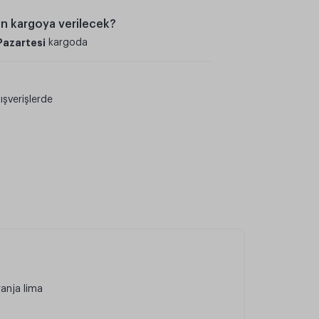
an kargoya verilecek?
Pazartesi
kargoda
ışverişlerde
anja lima