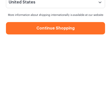
United States
More information about shipping internationally is available at our website
Continue Shopping
Star Child Kupa
Siparişim ne zaman kargoya verilecek?
En geç
8 Ağustos Cumartesi
kargoda
Kargo Bedava
750,00 TL ve üzeri alışverişlerde