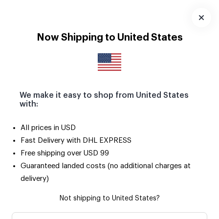
Pola Magnetlerle yaz anıların buzdolabını ve tüm metal
yüzeyleri süslesin! 🧲
Uygulamayı
Now Shipping to United States
İndir
We make it easy to shop from United States
with:
All prices in USD
Fast Delivery with DHL EXPRESS
Free shipping over USD 99
Guaranteed landed costs (no additional charges at
delivery)
Not shipping to United States?