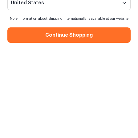
United States
More information about shipping internationally is available at our website
Continue Shopping
Cielo Valentine Beyaz Mum
Cielo Kırmızı Happiness
Mum
289,90 TL
289,90 TL
Yeni