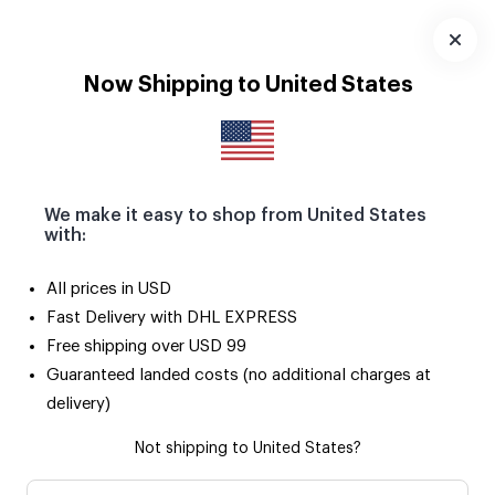
Pola Magnetlerle yaz anıların buzdolabını ve tüm metal
yüzeyleri süslesin! 🧲
Uygulamayı
Now Shipping to United States
İndir
We make it easy to shop from United States
with:
Çok
Yıl Dönümü
Doğum
Fotoğraf
Foto
All prices in USD
Satanlar
Günü
Baskılar
Çerç
Fast Delivery with DHL EXPRESS
Free shipping over USD 99
Mum
Guaranteed landed costs (no additional charges at
delivery)
Önerilen Sıralama
Not shipping to United States?